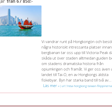
gar
från
67 850:-
Vi vandrar runt på Hongkongön och besö
några historiskt intressanta platser innan
bergbanan tar oss upp till Victoria Peak d
skåda ut över staden alltmedan guiden b
om stadens dramatiska historia från
opiumkrigen och framåt. Vi ger oss även 
landet till Tai-O, en av Hongkongs äldsta
fiskebyar. Byn har starka band till två av...
Läs mer