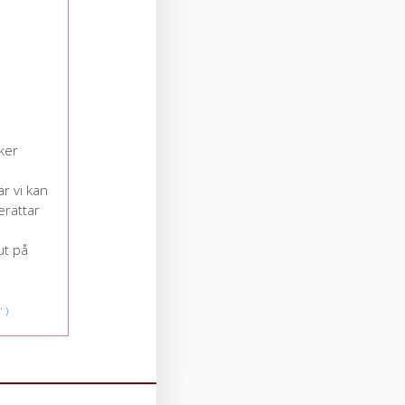
ker
är vi kan
erättar
ut på