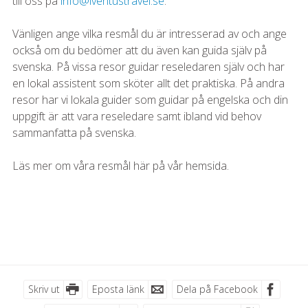
till oss på
info@iventustravel.se
.
Vänligen ange vilka resmål du är intresserad av och ange
också om du bedömer att du även kan guida själv på
svenska. På vissa resor guidar reseledaren själv och har
en lokal assistent som sköter allt det praktiska. På andra
resor har vi lokala guider som guidar på engelska och din
uppgift är att vara reseledare samt ibland vid behov
sammanfatta på svenska.
Läs mer om våra resmål här på vår hemsida.
Skriv ut
Eposta länk
Dela på Facebook