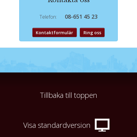
Kontakta oss
08-651 45 23
Telefon:
Kontaktformulär
Ring oss
Följ oss på
Iventus International Travel AB
Garvargatan 7 bv
Instagram
112 21
Stockholm
Telefon
08-651 45 23
Tillbaka till toppen
©
info@iventustravel.se
2026
Org nr 556366-2856
Sajtkarta
Visa standardversion