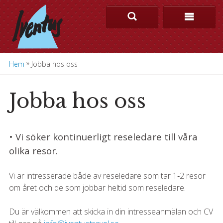
»
Hem
Jobba hos oss
Jobba hos oss
• Vi söker kontinuerligt reseledare till våra
olika resor.
Vi är intresserade både av reseledare som tar 1‐2 resor
om året och de som jobbar heltid som reseledare.
Du är välkommen att skicka in din intresseanmälan och CV