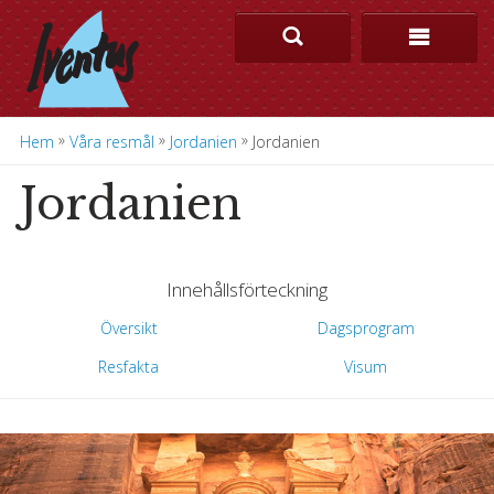
»
»
»
Hem
Våra resmål
Jordanien
Jordanien
Jordanien
Innehålls
förteckning
Översikt
Dagsprogram
Resfakta
Visum