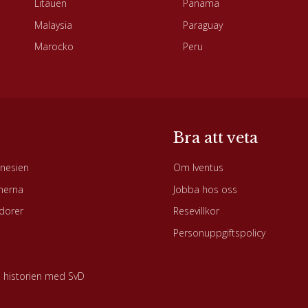
Litauen
Panama
Malaysia
Paraguay
Marocko
Peru
Bra att veta
onesien
Om Iventus
inerna
Jobba hos oss
dorer
Resevillkor
Personuppgiftspolicy
m historien med SvD