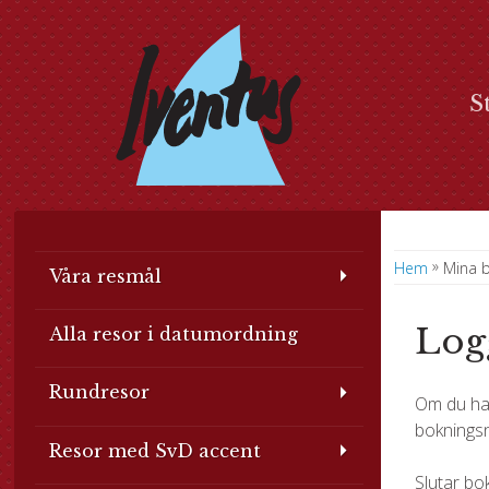
S
»
Hem
Mina b
Våra resmål
Log
Alla resor i datumordning
Rundresor
Om du har
boknings
Resor med SvD accent
Slutar bo