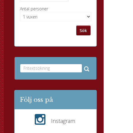
Antal personer
Sök
Följ oss på
Instagram