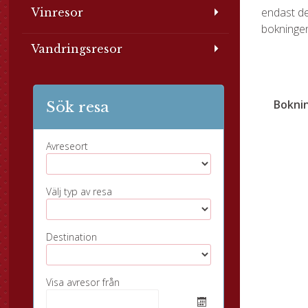
endast de
Vinresor
bokninge
Vandringsresor
Bokni
Sök resa
Avreseort
Välj typ av resa
Destination
Visa avresor från