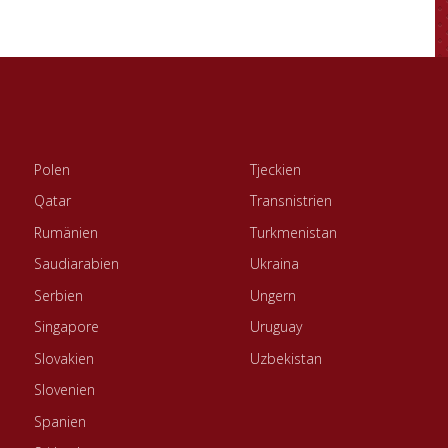
Polen
Tjeckien
Qatar
Transnistrien
Rumänien
Turkmenistan
Saudiarabien
Ukraina
Serbien
Ungern
Singapore
Uruguay
Slovakien
Uzbekistan
Slovenien
Spanien