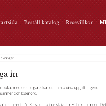
tartsida
Beställ katalog
Resevillkor
Mi
okningar
ga in
 bokat med oss tidigare, kan du hämta dina uppgifter genom at
nummer och lösenord.
kningsnumret på –X ska detta inte skrivas in vid inloggningen. Det