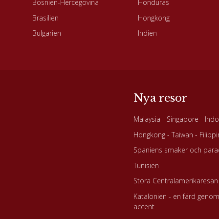
Bosnien-Hercegovina
Honduras
Brasilien
Hongkong
Bulgarien
Indien
Nya resor
Malaysia - Singapore - Ind
Hongkong - Taiwan - Filipp
Spaniens smaker och para
Tunisien
Stora Centralamerikaresan
Katalonien - en färd geno
accent