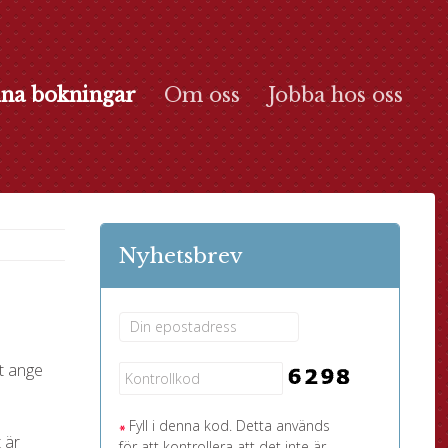
na bokningar
Om oss
Jobba hos oss
Nyhetsbrev
t ange
Fyll i denna kod. Detta används
 är
för att kontrollera att det inte är