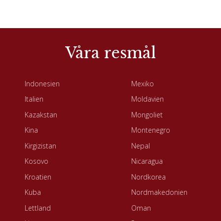
Våra resmål
Indonesien
Mexiko
Italien
Moldavien
Kazakstan
Mongoliet
Kina
Montenegro
Kirgizistan
Nepal
Kosovo
Nicaragua
Kroatien
Nordkorea
Kuba
Nordmakedonien
Lettland
Oman