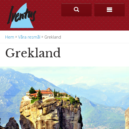
»
»
Hem
Våra resmål
Grekland
Grekland